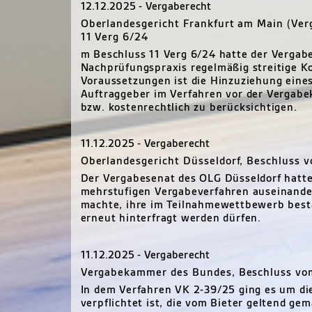
12.12.2025 - Vergaberecht
Oberlandesgericht Frankfurt am Main (Ve
11 Verg 6/24
m Beschluss 11 Verg 6/24 hatte der Vergab
Nachprüfungspraxis regelmäßig streitige K
Voraussetzungen ist die Hinzuziehung eine
Auftraggeber im Verfahren vor der Vergab
bzw. kostenrechtlich zu berücksichtigen.
11.12.2025 - Vergaberecht
Oberlandesgericht Düsseldorf, Beschluss 
Der Vergabesenat des OLG Düsseldorf hatte
mehrstufigen Vergabeverfahren auseinander
machte, ihre im Teilnahmewettbewerb bestä
erneut hinterfragt werden dürfen.
11.12.2025 - Vergaberecht
Vergabekammer des Bundes, Beschluss vom
In dem Verfahren VK 2-39/25 ging es um die
verpflichtet ist, die vom Bieter geltend g