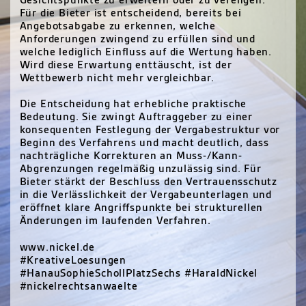
Gesichtspunkte zu erweitern oder zu verengen.
Für die Bieter ist entscheidend, bereits bei
Angebotsabgabe zu erkennen, welche
Anforderungen zwingend zu erfüllen sind und
welche lediglich Einfluss auf die Wertung haben.
Wird diese Erwartung enttäuscht, ist der
Wettbewerb nicht mehr vergleichbar.
Die Entscheidung hat erhebliche praktische
Bedeutung. Sie zwingt Auftraggeber zu einer
konsequenten Festlegung der Vergabestruktur vor
Beginn des Verfahrens und macht deutlich, dass
nachträgliche Korrekturen an Muss-/Kann-
Abgrenzungen regelmäßig unzulässig sind. Für
Bieter stärkt der Beschluss den Vertrauensschutz
in die Verlässlichkeit der Vergabeunterlagen und
eröffnet klare Angriffspunkte bei strukturellen
Änderungen im laufenden Verfahren.
www.nickel.de
#KreativeLoesungen
#HanauSophieSchollPlatzSechs #HaraldNickel
#nickelrechtsanwaelte