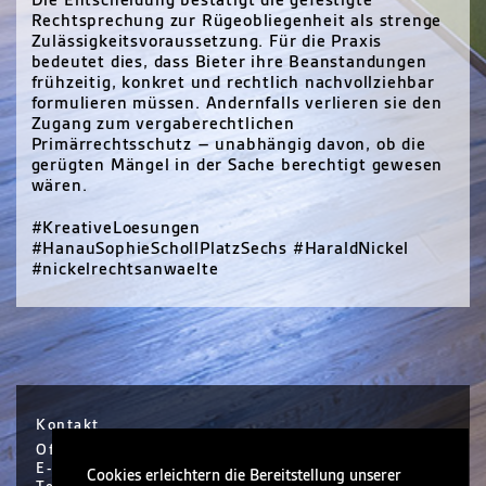
Die Entscheidung bestätigt die gefestigte
Rechtsprechung zur Rügeobliegenheit als strenge
Zulässigkeitsvoraussetzung. Für die Praxis
bedeutet dies, dass Bieter ihre Beanstandungen
frühzeitig, konkret und rechtlich nachvollziehbar
formulieren müssen. Andernfalls verlieren sie den
Zugang zum vergaberechtlichen
Primärrechtsschutz – unabhängig davon, ob die
gerügten Mängel in der Sache berechtigt gewesen
wären.
#KreativeLoesungen
#HanauSophieSchollPlatzSechs #HaraldNickel
#nickelrechtsanwaelte
Kontakt
Office Hanau / Sophie Scholl Platz 6 / Hanau
E-Mail info@nickel.de
Cookies erleichtern die Bereitstellung unserer