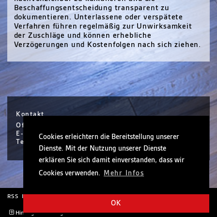
Beschaffungsentscheidung transparent zu
dokumentieren. Unterlassene oder verspätete
Verfahren führen regelmäßig zur Unwirksamkeit
der Zuschläge und können erhebliche
Verzögerungen und Kostenfolgen nach sich ziehen.
Kontakt
Office Hanau / Sophie Scholl Platz 6 / Hanau
E-Mail info@nickel.de
Cookies erleichtern die Bereitstellung unserer
Tel +49 (0)6181 30410-0
Dienste. Mit der Nutzung unserer Dienste
erklären Sie sich damit einverstanden, dass wir
Cookies verwenden.
Mehr Infos
RSS
Impressum
Rechtliche Hinweise
OK
Hintergrund anzeigen