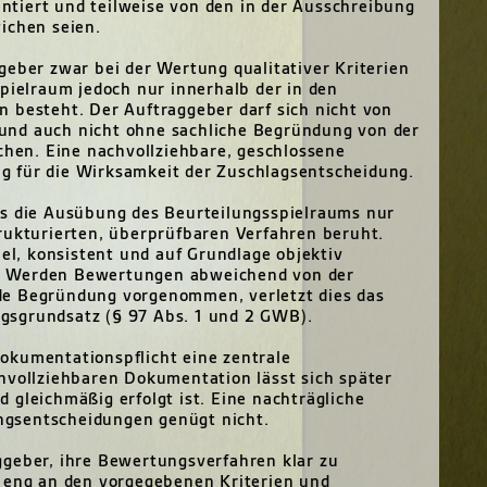
tiert und teilweise von den in der Ausschreibung
chen seien.
geber zwar bei der Wertung qualitativer Kriterien
Spielraum jedoch nur innerhalb der in den
 besteht. Der Auftraggeber darf sich nicht von
und auch nicht ohne sachliche Begründung von der
en. Eine nachvollziehbare, geschlossene
 für die Wirksamkeit der Zuschlagsentscheidung.
ss die Ausübung des Beurteilungsspielraums nur
rukturierten, überprüfbaren Verfahren beruht.
, konsistent und auf Grundlage objektiv
. Werden Bewertungen abweichend von der
de Begründung vorgenommen, verletzt dies das
gsgrundsatz (§ 97 Abs. 1 und 2 GWB).
okumentationspflicht eine zentrale
hvollziehbaren Dokumentation lässt sich später
 gleichmäßig erfolgt ist. Eine nachträgliche
gsentscheidungen genügt nicht.
ggeber, ihre Bewertungsverfahren klar zu
g eng an den vorgegebenen Kriterien und