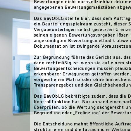
Bewertungen nicht nachvollziehbar dokumen
angegebenen Bewertungsmaßstäben abgewi
Das BayObLG stellte klar, dass dem Auftrag
ein Beurteilungsspielraum zusteht, dieser 
Vergabeunterlagen selbst gesetzten Grenzen
seinen eigenen Bewertungsvorgaben lösen 
angekündigten Bewertungsmethodik abweich
Dokumentation ist zwingende Voraussetzung
Zur Begründung führte das Gericht aus, da
dann rechtmäßig ist, wenn sie auf einem st
Bewertungsentscheidungen müssen plausibel
erkennbarer Erwägungen getroffen werden
vorgesehenen Matrix oder ohne hinreichen
Transparenzgebot und den Gleichbehandlun
Das BayObLG bekräftigte zudem, dass die D
Kontrollfunktion hat. Nur anhand einer nac
überprüfen, ob die Wertung sachgerecht und
Begründung oder „Ergänzung“ der Bewertun
Die Entscheidung mahnt öffentliche Auftra
strukturieren und die tatsächliche Wertun