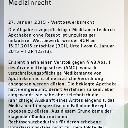
Medizinrecht
27. Januar 2015 - Wettbewerbsrecht
Die Abgabe rezeptpflichtiger Medikamente durch
Apotheken ohne Rezept ist unzulässiger
unlauterer Wettbewerb, wie der
BGH
an
15.01.2015 entschied (
BGH
, Urteil vom 8. Januar
2015 – I ZR 123/13).
Er sieht hierin einen Verstoß gegen § 48 Abs. 1
des Arzneimittelgesetzes (
AMG
), wonach
verschreibungspflichtige Medikamente von
Apotheken nicht ohne ärztliche Verordnung
abgegeben werden dürfen. Die beklagte Apotheke
hatte eingeräumt, derart Verfahren zu sein, aber
eingewandt, sie habe aber telefonisch die
(unrichtige) Auskunft eines Arztes eingeholt, das
Medikament im spezifischen Fall ohne Rezept
abgeben zu dürfen. Aus diesem Grund käme der
klagenden Konkurrentin ein
Rechtsschutzbedürfnis für deren erhobene
Unterlassungsklage nicht zu. Dem folgte der