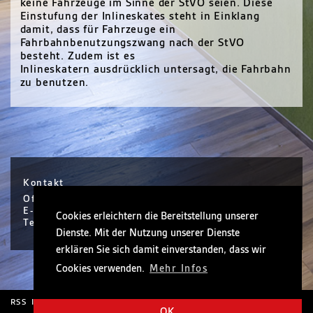
keine Fahrzeuge im Sinne der StVO seien. Diese
Einstufung der Inlineskates steht in Einklang
damit, dass für Fahrzeuge ein
Fahrbahnbenutzungszwang nach der StVO
besteht. Zudem ist es
Inlineskatern ausdrücklich untersagt, die Fahrbahn
zu benutzen.
Kontakt
Office Hanau / Sophie Scholl Platz 6 / Hanau
E-Mail info@nickel.de
Cookies erleichtern die Bereitstellung unserer
Tel +49 (0)6181 30410-0
Dienste. Mit der Nutzung unserer Dienste
erklären Sie sich damit einverstanden, dass wir
Cookies verwenden.
Mehr Infos
RSS
Impressum
Rechtliche Hinweise
OK