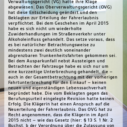
Verwaltungsgericht (VG) hatte ihre Klage
abgewiesen. Das Oberverwaltungsgericht (OVG)
hat diese Entscheidung geändert und den
Beklagten zur Erteilung der Fahrerlaubnis
verpflichtet. Bei dem Geschehen im April 2015
habe es sich nicht um wiederholte
Zuwiderhandlungen im Straßenverkehr unter
Alkoholeinfluss gehandelt. Das setze voraus, dass
es bei natürlicher Betrachtungsweise zu
mindestens zwei deutlich voneinander
abgrenzbaren Trunkenheitsfahrten gekommen sei.
Bei dem Ausparkunfall nebst Aussteigen und
Betrachten der Fahrzeuge habe es sich nur um
eine kurzzeitige Unterbrechung gehandelt, die –
auch in der Gesamtbetrachtung mit der vorherigen
Fahrtunterbrechung für den Einkauf – keinen
neuen und eigenständigen Lebenssachverhalt
begründet habe. Die vom Beklagten gegen das
Berufungsurteil eingelegte Revision hatte keinen
Erfolg. Die Klägerin hat einen Anspruch auf die
Neuerteilung der Fahrerlaubnis. Das OVG hat zu
Recht angenommen, dass die Klägerin im April
2015 nicht – wie das Gesetz (hier: § 13 S. 1 Nr. 2
Buchst. b der Verordnung über die Zulassung von