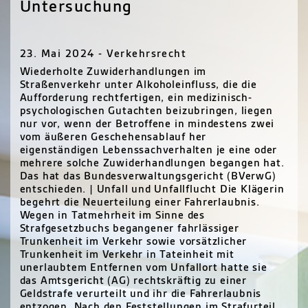
Untersuchung
23. Mai 2024 - Verkehrsrecht
Wiederholte Zuwiderhandlungen im
Straßenverkehr unter Alkoholeinfluss, die die
Aufforderung rechtfertigen, ein medizinisch-
psychologischen Gutachten beizubringen, liegen
nur vor, wenn der Betroffene in mindestens zwei
vom äußeren Geschehensablauf her
eigenständigen Lebenssachverhalten je eine oder
mehrere solche Zuwiderhandlungen begangen hat.
Das hat das Bundesverwaltungsgericht (BVerwG)
entschieden. | Unfall und Unfallflucht Die Klägerin
begehrt die Neuerteilung einer Fahrerlaubnis.
Wegen in Tatmehrheit im Sinne des
Strafgesetzbuchs begangener fahrlässiger
Trunkenheit im Verkehr sowie vorsätzlicher
Trunkenheit im Verkehr in Tateinheit mit
unerlaubtem Entfernen vom Unfallort hatte sie
das Amtsgericht (AG) rechtskräftig zu einer
Geldstrafe verurteilt und ihr die Fahrerlaubnis
entzogen. Nach den Feststellungen im Strafurteil