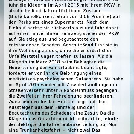
fuhr die Klägerin im April 2015 mit ihrem PKW in
alkoholbedingt fahruntüchtigem Zustand
(Blutalkoholkonzentration von 0,68 Promille) auf
den Parkplatz eines Supermarkts. Nach dem
Einkauf parkte sie rückwärts aus und fuhr dabei
auf einen hinter ihrem Fahrzeug stehenden PKW
auf. Sie stieg aus und begutachtete den
entstandenen Schaden. Anschließend fuhr sie in
ihre Wohnung zurück, ohne die erforderlichen
Unfallfeststellungen treffen zu lassen. Als die
Klägerin im März 2018 beim Beklagten die
Neuerteilung der Fahrerlaubnis beantragte,
forderte er von ihr die Beibringung eines
medizinisch-psychologischen Gutachtens. Sie habe
im April 2015 wiederholt Zuwiderhandlungen im
Straßenverkehr unter Alkoholeinfluss begangen,
die Zweifel an ihrer Fahreignung begründeten.
Zwischen den beiden Fahrten liege mit dem
Aussteigen aus dem Fahrzeug und der
Begutachtung des Schadens eine Zäsur. Da die
Klägerin das Gutachten nicht beibrachte, lehnte
der Beklagte die Fahrerlaubniserteilung ab. Nur
eine Trunkenheitsfahrt – nicht zwei Das