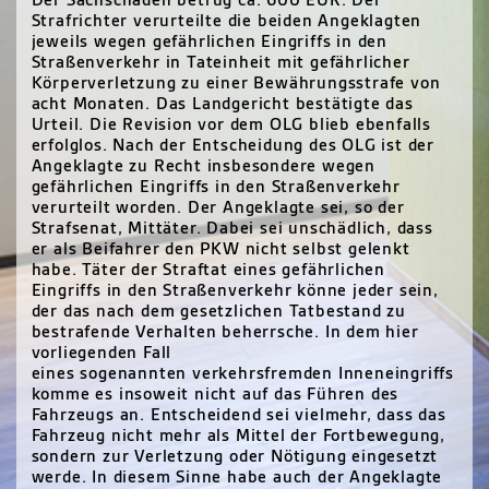
Der Sachschaden betrug ca. 600
EUR
. Der
Strafrichter verurteilte die beiden Angeklagten
jeweils wegen gefährlichen Eingriffs in den
Straßenverkehr in Tateinheit mit gefährlicher
Körperverletzung zu einer Bewährungsstrafe von
acht Monaten. Das Landgericht bestätigte das
Urteil. Die Revision vor dem
OLG
blieb ebenfalls
erfolglos. Nach der Entscheidung des
OLG
ist der
Angeklagte zu Recht insbesondere wegen
gefährlichen Eingriffs in den Straßenverkehr
verurteilt worden. Der Angeklagte sei, so der
Strafsenat, Mittäter. Dabei sei unschädlich, dass
er als Beifahrer den
PKW
nicht selbst gelenkt
habe. Täter der Straftat eines gefährlichen
Eingriffs in den Straßenverkehr könne jeder sein,
der das nach dem gesetzlichen Tatbestand zu
bestrafende Verhalten beherrsche. In dem hier
vorliegenden Fall
eines sogenannten verkehrsfremden Inneneingriffs
komme es insoweit nicht auf das Führen des
Fahrzeugs an. Entscheidend sei vielmehr, dass das
Fahrzeug nicht mehr als Mittel der Fortbewegung,
sondern zur Verletzung oder Nötigung eingesetzt
werde. In diesem Sinne habe auch der Angeklagte