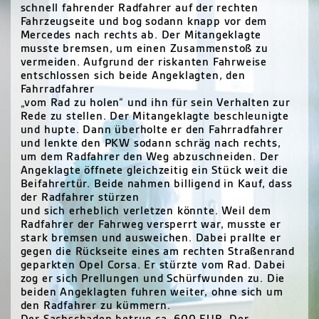
schnell fahrender Radfahrer auf der rechten
Fahrzeugseite und bog sodann knapp vor dem
Mercedes nach rechts ab. Der Mitangeklagte
musste bremsen, um einen Zusammenstoß zu
vermeiden. Aufgrund der riskanten Fahrweise
entschlossen sich beide Angeklagten, den
Fahrradfahrer
„vom Rad zu holen“ und ihn für sein Verhalten zur
Rede zu stellen. Der Mitangeklagte beschleunigte
und hupte. Dann überholte er den Fahrradfahrer
und lenkte den
PKW
sodann schräg nach rechts,
um dem Radfahrer den Weg abzuschneiden. Der
Angeklagte öffnete gleichzeitig ein Stück weit die
Beifahrertür. Beide nahmen billigend in Kauf, dass
der Radfahrer stürzen
und sich erheblich verletzen könnte. Weil dem
Radfahrer der Fahrweg versperrt war, musste er
stark bremsen und ausweichen. Dabei prallte er
gegen die Rückseite eines am rechten Straßenrand
geparkten Opel Corsa. Er stürzte vom Rad. Dabei
zog er sich Prellungen und Schürfwunden zu. Die
beiden Angeklagten fuhren weiter, ohne sich um
den Radfahrer zu kümmern.