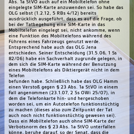
Abs. 1a StVO auch auf ein Mobiltelefon ohne
eingelegte
SIM
-Karte anzuwenden sei. So habe das
OLG
selbst (1.2.12, 5 RBs 4/12) bereits
ausdrücklich ausgeführt, dass es auf die Frage, ob
bei der Tatbegehung eine
SIM
-Karte in das
Mobiltelefon eingelegt sei, nicht ankomme, wenn
eine Funktion des Mobiltelefons während des
Führens eines Fahrzeugs genutzt werde.
Entsprechend habe auch das
OLG
Jena
entschieden. Seiner Entscheidung (31.5.06, 1 Ss
82/06) habe ein Sachverhalt zugrunde gelegen, in
dem sich die
SIM
-Karte während der Benutzung
eines Mobiltelefons als Diktiergerät nicht in dem
Telefon
befunden habe. Schließlich habe das
OLG
Hamm
einen Verstoß gegen § 23 Abs. 1a StVO in einem
Fall angenommen (23.1.07, 2 Ss OWi 25/07), in
dem die Telefonkarte hin- und hergeschoben
worden sei, um ein Autotelefon funktionstüchtig
zu machen (dieses also zum Zeitpunkt der Tat
auch noch nicht funktionstüchtig gewesen sei).
Dass ein Mobiltelefon auch ohne
SIM
-Karte der
Verbotsnorm des § 23 Abs. 1a StVO unterfallen
könne, beruhe darauf, so der Senat, dass die