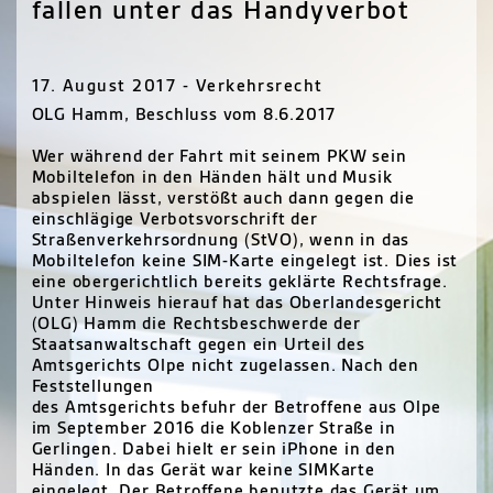
fallen unter das Handyverbot
17. August 2017 - Verkehrsrecht
OLG
Hamm, Beschluss vom 8.6.2017
Wer während der Fahrt mit seinem
PKW
sein
Mobiltelefon in den Händen hält und Musik
abspielen lässt, verstößt auch dann gegen die
einschlägige Verbotsvorschrift der
Straßenverkehrsordnung (StVO), wenn in das
Mobiltelefon keine
SIM
-Karte eingelegt ist. Dies ist
eine obergerichtlich bereits geklärte Rechtsfrage.
Unter Hinweis hierauf hat das Oberlandesgericht
(
OLG
) Hamm die Rechtsbeschwerde der
Staatsanwaltschaft gegen ein Urteil des
Amtsgerichts Olpe nicht zugelassen. Nach den
Feststellungen
des Amtsgerichts befuhr der Betroffene aus Olpe
im September 2016 die Koblenzer Straße in
Gerlingen. Dabei hielt er sein iPhone in den
Händen. In das Gerät war keine
SIMK
arte
eingelegt. Der Betroffene benutzte das Gerät um