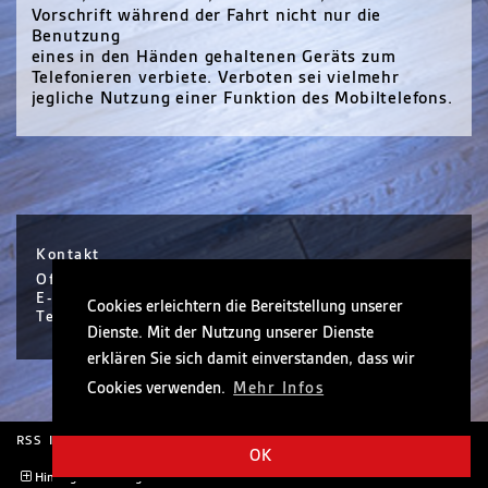
Vorschrift während der Fahrt nicht nur die
Benutzung
eines in den Händen gehaltenen Geräts zum
Telefonieren verbiete. Verboten sei vielmehr
jegliche Nutzung einer Funktion des Mobiltelefons.
Kontakt
Office Hanau / Sophie Scholl Platz 6 / Hanau
E-Mail info@nickel.de
Cookies erleichtern die Bereitstellung unserer
Tel +49 (0)6181 30410-0
Dienste. Mit der Nutzung unserer Dienste
erklären Sie sich damit einverstanden, dass wir
Cookies verwenden.
Mehr Infos
RSS
Impressum
Rechtliche Hinweise
OK
Hintergrund anzeigen