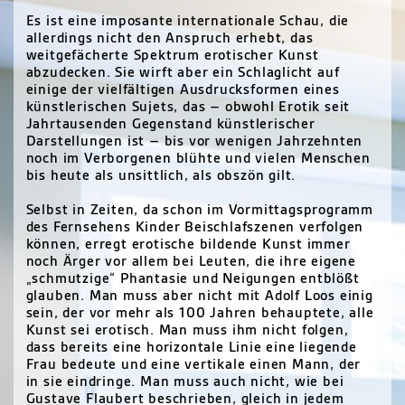
Es ist eine imposante internationale Schau, die
allerdings nicht den Anspruch erhebt, das
weitgefächerte Spektrum erotischer Kunst
abzudecken. Sie wirft aber ein Schlaglicht auf
einige der vielfältigen Ausdrucksformen eines
künstlerischen Sujets, das – obwohl Erotik seit
Jahrtausenden Gegenstand künstlerischer
Darstellungen ist – bis vor wenigen Jahrzehnten
noch im Verborgenen blühte und vielen Menschen
bis heute als unsittlich, als obszön gilt.
Selbst in Zeiten, da schon im Vormittagsprogramm
des Fernsehens Kinder Beischlafszenen verfolgen
können, erregt erotische bildende Kunst immer
noch Ärger vor allem bei Leuten, die ihre eigene
„schmutzige“ Phantasie und Neigungen entblößt
glauben. Man muss aber nicht mit Adolf Loos einig
sein, der vor mehr als 100 Jahren behauptete, alle
Kunst sei erotisch. Man muss ihm nicht folgen,
dass bereits eine horizontale Linie eine liegende
Frau bedeute und eine vertikale einen Mann, der
in sie eindringe. Man muss auch nicht, wie bei
Gustave Flaubert beschrieben, gleich in jedem