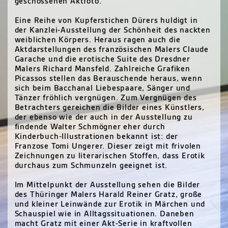
geschossenen Aktfoto.
Eine Reihe von Kupferstichen Dürers huldigt in
der Kanzlei-Ausstellung der Schönheit des nackten
weiblichen Körpers. Heraus ragen auch die
Aktdarstellungen des französischen Malers Claude
Garache und die erotische Suite des Dresdner
Malers Richard Mansfeld. Zahlreiche Grafiken
Picassos stellen das Berauschende heraus, wenn
sich beim Bacchanal Liebespaare, Sänger und
Tänzer fröhlich vergnügen. Zum Vergnügen des
Betrachters gereichen die Bilder eines Künstlers,
der ebenso wie der auch in der Ausstellung zu
findende Walter Schmögner eher durch
Kinderbuch-Illustrationen bekannt ist: der
Franzose Tomi Ungerer. Dieser zeigt mit frivolen
Zeichnungen zu literarischen Stoffen, dass Erotik
durchaus zum Schmunzeln geeignet ist.
Im Mittelpunkt der Ausstellung sehen die Bilder
des Thüringer Malers Harald Reiner Gratz, große
und kleiner Leinwände zur Erotik in Märchen und
Schauspiel wie in Alltagssituationen. Daneben
macht Gratz mit einer Akt-Serie in kraftvollen