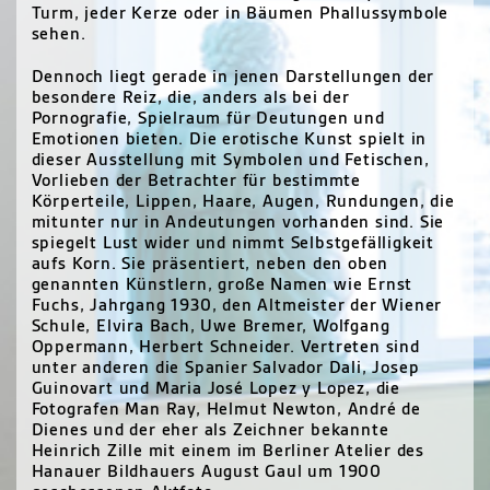
Turm, jeder Kerze oder in Bäumen Phallussymbole
sehen.
Dennoch liegt gerade in jenen Darstellungen der
besondere Reiz, die, anders als bei der
Pornografie, Spielraum für Deutungen und
Emotionen bieten. Die erotische Kunst spielt in
dieser Ausstellung mit Symbolen und Fetischen,
Vorlieben der Betrachter für bestimmte
Körperteile, Lippen, Haare, Augen, Rundungen, die
mitunter nur in Andeutungen vorhanden sind. Sie
spiegelt Lust wider und nimmt Selbstgefälligkeit
aufs Korn. Sie präsentiert, neben den oben
genannten Künstlern, große Namen wie Ernst
Fuchs, Jahrgang 1930, den Altmeister der Wiener
Schule, Elvira Bach, Uwe Bremer, Wolfgang
Oppermann, Herbert Schneider. Vertreten sind
unter anderen die Spanier Salvador Dali, Josep
Guinovart und Maria José Lopez y Lopez, die
Fotografen Man Ray, Helmut Newton, André de
Dienes und der eher als Zeichner bekannte
Heinrich Zille mit einem im Berliner Atelier des
Hanauer Bildhauers August Gaul um 1900