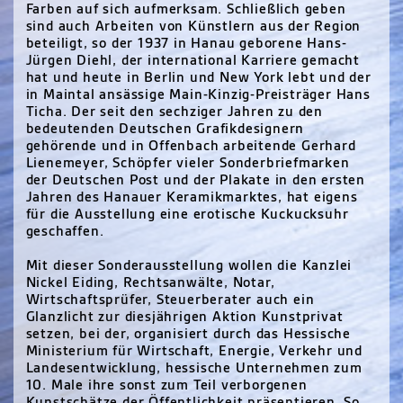
Farben auf sich aufmerksam. Schließlich geben
sind auch Arbeiten von Künstlern aus der Region
beteiligt, so der 1937 in Hanau geborene Hans-
Jürgen Diehl, der international Karriere gemacht
hat und heute in Berlin und New York lebt und der
in Maintal ansässige Main-Kinzig-Preisträger Hans
Ticha. Der seit den sechziger Jahren zu den
bedeutenden Deutschen Grafikdesignern
gehörende und in Offenbach arbeitende Gerhard
Lienemeyer, Schöpfer vieler Sonderbriefmarken
der Deutschen Post und der Plakate in den ersten
Jahren des Hanauer Keramikmarktes, hat eigens
für die Ausstellung eine erotische Kuckucksuhr
geschaffen.
Mit dieser Sonderausstellung wollen die Kanzlei
Nickel Eiding, Rechtsanwälte, Notar,
Wirtschaftsprüfer, Steuerberater auch ein
Glanzlicht zur diesjährigen Aktion Kunstprivat
setzen, bei der, organisiert durch das Hessische
Ministerium für Wirtschaft, Energie, Verkehr und
Landesentwicklung, hessische Unternehmen zum
10. Male ihre sonst zum Teil verborgenen
Kunstschätze der Öffentlichkeit präsentieren. So