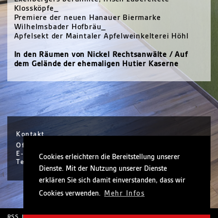
Klossköpfe_
Premiere der neuen Hanauer Biermarke
Wilhelmsbader Hofbräu_
Apfelsekt der Maintaler Apfelweinkelterei Höhl
In den Räumen von Nickel Rechtsanwälte / Auf
dem Gelände der ehemaligen Hutier Kaserne
Kontakt
Office Hanau / Sophie Scholl Platz 6 / Hanau
E-Mail info@nickel.de
Cookies erleichtern die Bereitstellung unserer
Tel +49 (0)6181 30410-0
Dienste. Mit der Nutzung unserer Dienste
erklären Sie sich damit einverstanden, dass wir
Cookies verwenden.
Mehr Infos
RSS
Impressum
Rechtliche Hinweise