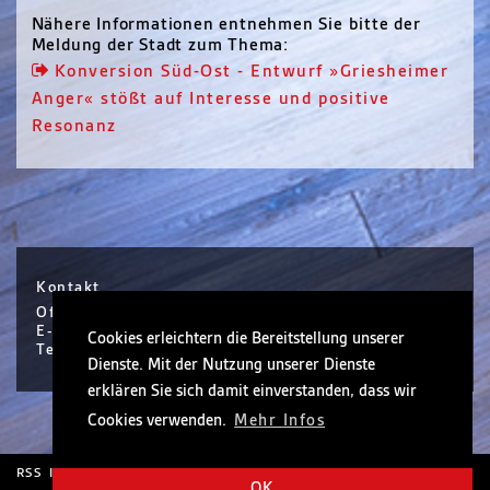
Nähere Informationen entnehmen Sie bitte der
Meldung der Stadt zum Thema:
Konversion Süd-Ost - Entwurf »Griesheimer
Anger« stößt auf Interesse und positive
Resonanz
Kontakt
Office Hanau / Sophie Scholl Platz 6 / Hanau
E-Mail info@nickel.de
Cookies erleichtern die Bereitstellung unserer
Tel +49 (0)6181 30410-0
Dienste. Mit der Nutzung unserer Dienste
erklären Sie sich damit einverstanden, dass wir
Cookies verwenden.
Mehr Infos
RSS
Impressum
Rechtliche Hinweise
OK