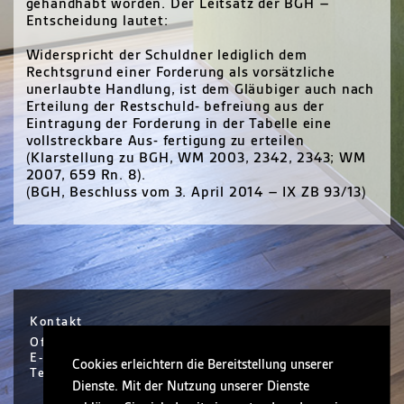
gehandhabt worden. Der Leitsatz der BGH –
Entscheidung lautet:
Widerspricht der Schuldner lediglich dem
Rechtsgrund einer Forderung als vorsätzliche
unerlaubte Handlung, ist dem Gläubiger auch nach
Erteilung der Restschuld- befreiung aus der
Eintragung der Forderung in der Tabelle eine
vollstreckbare Aus- fertigung zu erteilen
(Klarstellung zu BGH, WM 2003, 2342, 2343; WM
2007, 659 Rn. 8).
(BGH, Beschluss vom 3. April 2014 – IX ZB 93/13)
Kontakt
Office Hanau / Sophie Scholl Platz 6 / Hanau
E-Mail info@nickel.de
Cookies erleichtern die Bereitstellung unserer
Tel +49 (0)6181 30410-0
Dienste. Mit der Nutzung unserer Dienste