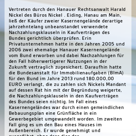
Vertreten durch den Hanauer Rechtsanwalt Harald
Nickel des Büros Nickel . Eiding, Hanau am Main,
ließ der Käufer zweier Kasernengelände derartige
jahrzehntelang unbeanstandet verwendete
Nachzahlungsklauseln in Kaufverträgen des
Bundes gerichtlich überprüfen. Erin
Privatunternehmen hatte in den Jahren 2005 und
2006 zwei ehemalige Hanauer Kasernengelände
vom Bund erworben und dabei Nachzahlungen für
den Fall höherwertigerer Nutzungen in der
Zukunft vertraglich zugesichert. Daraufhin hatte
die Bundesanstalt für Immobilienaufgaben (BImA)
für den Bund im Jahre 2013 rund 180.000,00
EURO verlangt, die zu zahlen sich Nickels Mandant
auf dessen Rat hin mit der Begründung weigerte,
die Nachzahlungsklauseln in den Kaufverträgen
des Bundes seien nichtig. Im Fall eines
Kasernengeländes war durch einen gemeindlichen
Bebauungsplan eine Grünfläche in ein
Gewerbegebiet umgewandelt worden. Im zweiten
Fall ging es um den Bau eines Hauses im
Außenbereich. Er wurde genehmigt und