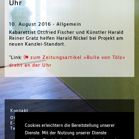
Uhr
10. August 2016 - Allgemein
Kabarettist Ottfried Fischer und Künstler Harald
Reiner Gratz helfen Harald Nickel bei Projekt am
neuen Kanzlei-Standort.
“Link:
zum Zeitungsartikel »Bulle von Tölz«
dreht an der Uhr
Kontakt
Office Hanau / Sophie Scholl Platz 6 / Hanau
E-Mail info@nickel.de
Cookies erleichtern die Bereitstellung unserer
Tel +49 (0)6181 30410-0
Dienste. Mit der Nutzung unserer Dienste